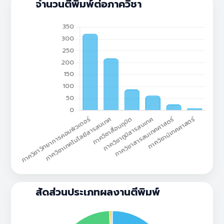
จำนวนตีพิมพ์ต่อภาควิชา
สัดส่วนประเภทผลงานตีพิมพ์