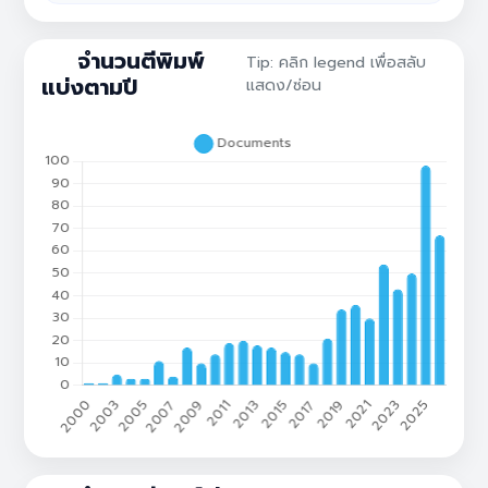
กราฟแสดงจำนวนเอกสารรายปีของคณะ
จำนวนตีพิมพ์
Tip: คลิก legend เพื่อสลับ
แบ่งตามปี
แสดง/ซ่อน