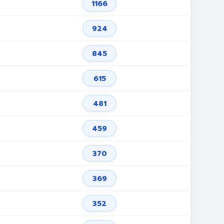
1166
924
845
615
481
459
370
369
352