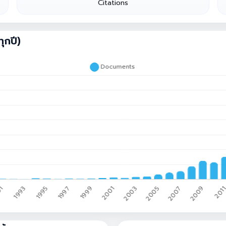
Citations
ุกปี)