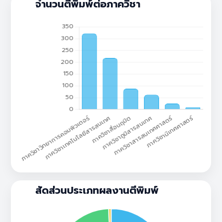
จำนวนตีพิมพ์ต่อภาควิชา
สัดส่วนประเภทผลงานตีพิมพ์