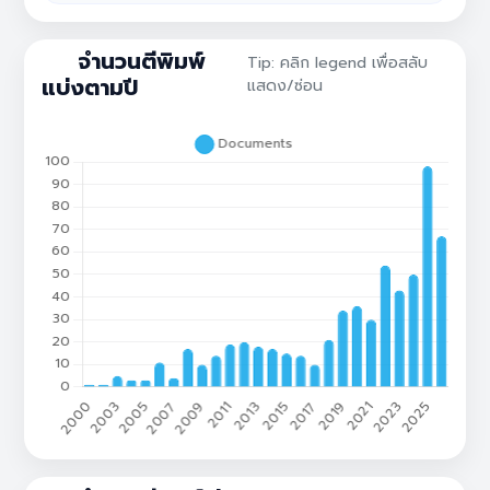
กราฟแสดงจำนวนเอกสารรายปีของคณะ
จำนวนตีพิมพ์
Tip: คลิก legend เพื่อสลับ
แบ่งตามปี
แสดง/ซ่อน